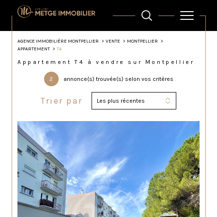
AGENCE IMMOBILIÈRE MONTPELLIER
VENTE
MONTPELLIER
APPARTEMENT
T4
Appartement T4 à vendre sur Montpellier
2
annonce(s) trouvée(s) selon vos critères
Trier par
Les plus récentes