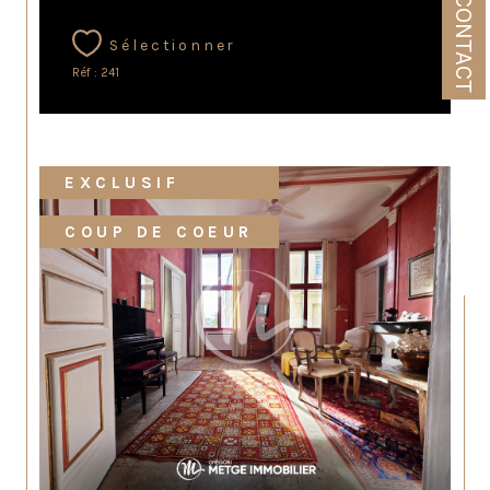
CONTACT
Sélectionner
Réf : 241
EXCLUSIF
COUP DE COEUR