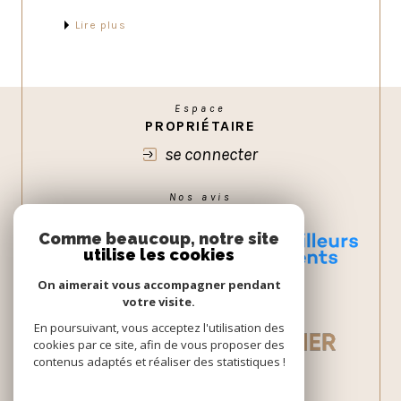
présenter notre équipe commerciale et de renforcer
les liens qui nous unissent à nos partenaires.
Lire plus
Espace
PROPRIÉTAIRE
se connecter
Nos avis
GOOGLE
Comme beaucoup, notre site
utilise les cookies
On aimerait vous accompagner pendant
votre visite.
En poursuivant, vous acceptez l'utilisation des
cookies par ce site, afin de vous proposer des
contenus adaptés et réaliser des statistiques !