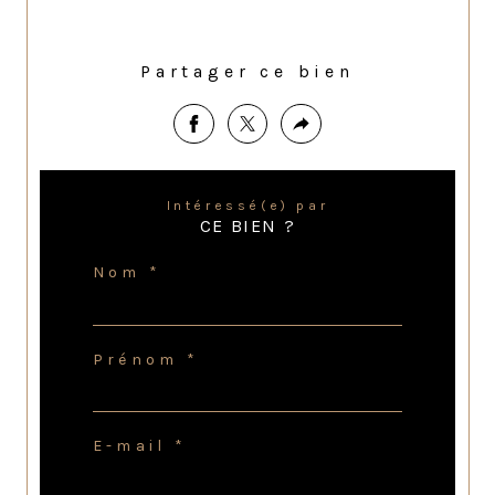
Partager ce bien
Intéressé(e) par
CE BIEN ?
Nom *
Prénom *
E-mail *