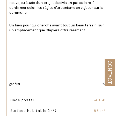
neuve, ou étude d'un projet de division parcellaire, à 
confirmer selon les règles d'urbanisme en vigueur sur la 
commune.
Un bien pour qui cherche avant tout un beau terrain, sur 
un emplacement que Clapiers offre rarement.
CONTACT
général
TRAD_SIROCCO_Caracteristique
Valeurs
Code postal
34830
Surface habitable (m²)
85 m²