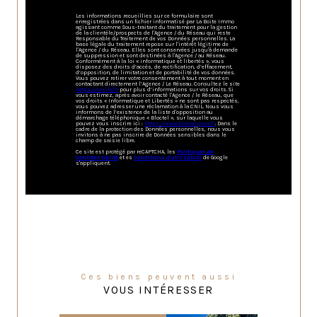
Les informations recueillies sur ce formulaire sont
enregistrées dans un fichier informatisé par La Boite Immo
agissant comme Sous-traitant du traitement pour la gestion
de la clientèle/prospects de l'Agence / du Réseau qui reste
Responsable du Traitement de vos Données personnelles. La
base légale du traitement repose sur l'intérêt légitime de
l'Agence / du Réseau. Elles sont conservées jusqu'à demande
de suppression et sont destinées à l'Agence / au Réseau.
Conformément à la loi « informatique et libertés », vous
disposez des droits d’accès, de rectification, d’effacement,
d’opposition, de limitation et de portabilité de vos données.
Vous pouvez retirer votre consentement à tout moment en
contactant directement l’Agence / Le Réseau. Consultez le site
https://cnil.fr/fr
pour plus d’informations sur vos droits. Si
vous estimez, après avoir contacté l'Agence / le Réseau, que
vos droits « Informatique et Libertés » ne sont pas respectés,
vous pouvez adresser une réclamation à la CNIL. Nous vous
informons de l’existence de la liste d'opposition au
démarchage téléphonique « Bloctel », sur laquelle vous
pouvez vous inscrire ici :
https://www.bloctel.gouv.fr
. Dans le
cadre de la protection des Données personnelles, nous vous
invitons à ne pas inscrire de Données sensibles dans le
champ de saisie libre.
Ce site est protégé par reCAPTCHA, les
Politiques de
Confidentialité
et es
Conditions d'utilisation
de Google
s'appliquent.
Ces biens peuvent aussi
VOUS INTÉRESSER