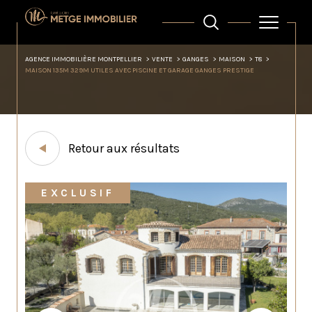
AGENCE IMMOBILIÈRE MONTPELLIER
VENTE
GANGES
MAISON
T8
MAISON 135M 329M UTILES AVEC PISCINE ET GARAGE GANGES PRESTIGE
Retour aux résultats
EXCLUSIF