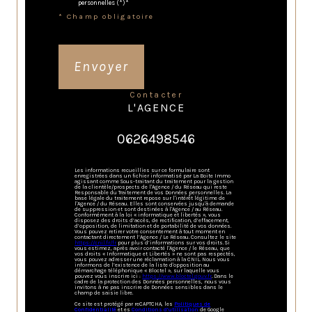
personnelles (*)*
* Champ obligatoire
Envoyer
contacter
L'AGENCE
0626498546
Les informations recueillies sur ce formulaire sont
enregistrées dans un fichier informatisé par La Boite Immo
agissant comme Sous-traitant du traitement pour la gestion
de la clientèle/prospects de l'Agence / du Réseau qui reste
Responsable du Traitement de vos Données personnelles. La
base légale du traitement repose sur l'intérêt légitime de
l'Agence / du Réseau. Elles sont conservées jusqu'à demande
de suppression et sont destinées à l'Agence / au Réseau.
Conformément à la loi « informatique et libertés », vous
disposez des droits d’accès, de rectification, d’effacement,
d’opposition, de limitation et de portabilité de vos données.
Vous pouvez retirer votre consentement à tout moment en
contactant directement l’Agence / Le Réseau. Consultez le site
https://cnil.fr/fr
pour plus d’informations sur vos droits. Si
vous estimez, après avoir contacté l'Agence / le Réseau, que
vos droits « Informatique et Libertés » ne sont pas respectés,
vous pouvez adresser une réclamation à la CNIL. Nous vous
informons de l’existence de la liste d'opposition au
démarchage téléphonique « Bloctel », sur laquelle vous
pouvez vous inscrire ici :
https://www.bloctel.gouv.fr
. Dans le
cadre de la protection des Données personnelles, nous vous
invitons à ne pas inscrire de Données sensibles dans le
champ de saisie libre.
Ce site est protégé par reCAPTCHA, les
Politiques de
Confidentialité
et es
Conditions d'utilisation
de Google