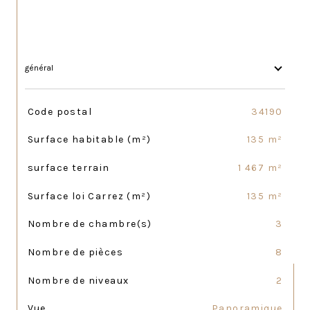
général
TRAD_SIROCCO_Caracteristique
Valeurs
Code postal
34190
Surface habitable (m²)
135 m²
surface terrain
1 467 m²
Surface loi Carrez (m²)
135 m²
Nombre de chambre(s)
3
Nombre de pièces
8
Nombre de niveaux
2
Vue
Panoramique