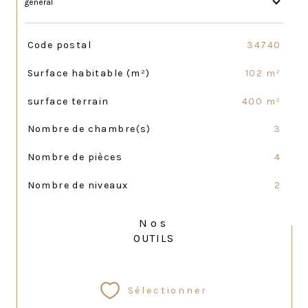
général
TRAD_SIROCCO_Caracteristique
Valeurs
Code postal
34740
Surface habitable (m²)
102 m²
surface terrain
400 m²
Nombre de chambre(s)
3
Nombre de pièces
4
Nombre de niveaux
2
Nos
OUTILS
Sélectionner