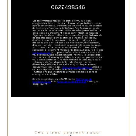
0626498546
Les informations recueillies sur ce formulaire sont
enregistrées dans un fichier informatisé par La Boite Immo
agissant comme Sous-traitant du traitement pour la gestion
de la clientèle/prospects de l'Agence / du Réseau qui reste
Responsable du Traitement de vos Données personnelles. La
base légale du traitement repose sur l'intérêt légitime de
l'Agence / du Réseau. Elles sont conservées jusqu'à demande
de suppression et sont destinées à l'Agence / au Réseau.
Conformément à la loi « informatique et libertés », vous
disposez des droits d’accès, de rectification, d’effacement,
d’opposition, de limitation et de portabilité de vos données.
Vous pouvez retirer votre consentement à tout moment en
contactant directement l’Agence / Le Réseau. Consultez le site
https://cnil.fr/fr
pour plus d’informations sur vos droits. Si
vous estimez, après avoir contacté l'Agence / le Réseau, que
vos droits « Informatique et Libertés » ne sont pas respectés,
vous pouvez adresser une réclamation à la CNIL. Nous vous
informons de l’existence de la liste d'opposition au
démarchage téléphonique « Bloctel », sur laquelle vous
pouvez vous inscrire ici :
https://www.bloctel.gouv.fr
. Dans le
cadre de la protection des Données personnelles, nous vous
invitons à ne pas inscrire de Données sensibles dans le
champ de saisie libre.
Ce site est protégé par reCAPTCHA, les
Politiques de
Confidentialité
et es
Conditions d'utilisation
de Google
s'appliquent.
Ces biens peuvent aussi