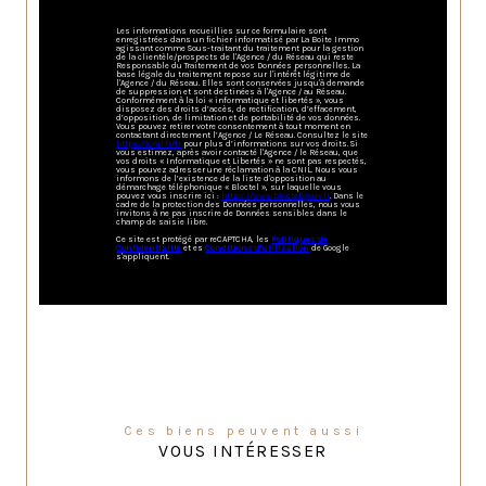
Les informations recueillies sur ce formulaire sont
enregistrées dans un fichier informatisé par La Boite Immo
agissant comme Sous-traitant du traitement pour la gestion
de la clientèle/prospects de l'Agence / du Réseau qui reste
Responsable du Traitement de vos Données personnelles. La
base légale du traitement repose sur l'intérêt légitime de
l'Agence / du Réseau. Elles sont conservées jusqu'à demande
de suppression et sont destinées à l'Agence / au Réseau.
Conformément à la loi « informatique et libertés », vous
disposez des droits d’accès, de rectification, d’effacement,
d’opposition, de limitation et de portabilité de vos données.
Vous pouvez retirer votre consentement à tout moment en
contactant directement l’Agence / Le Réseau. Consultez le site
https://cnil.fr/fr
pour plus d’informations sur vos droits. Si
vous estimez, après avoir contacté l'Agence / le Réseau, que
vos droits « Informatique et Libertés » ne sont pas respectés,
vous pouvez adresser une réclamation à la CNIL. Nous vous
informons de l’existence de la liste d'opposition au
démarchage téléphonique « Bloctel », sur laquelle vous
pouvez vous inscrire ici :
https://www.bloctel.gouv.fr
. Dans le
cadre de la protection des Données personnelles, nous vous
invitons à ne pas inscrire de Données sensibles dans le
champ de saisie libre.
Ce site est protégé par reCAPTCHA, les
Politiques de
Confidentialité
et es
Conditions d'utilisation
de Google
s'appliquent.
Ces biens peuvent aussi
VOUS INTÉRESSER