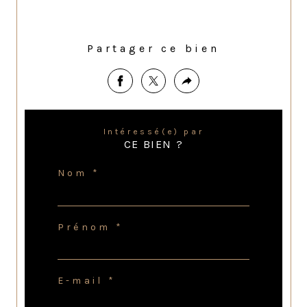
Partager ce bien
Intéressé(e) par
CE BIEN ?
Nom *
Prénom *
E-mail *