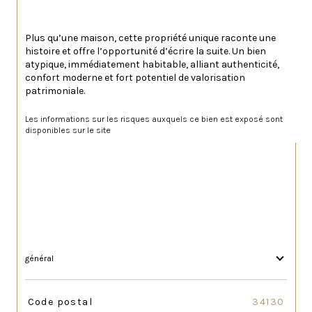
Plus qu’une maison, cette propriété unique raconte une 
histoire et offre l’opportunité d’écrire la suite. Un bien 
atypique, immédiatement habitable, alliant authenticité, 
confort moderne et fort potentiel de valorisation 
patrimoniale.
Les informations sur les risques auxquels ce bien est exposé sont 
disponibles sur le site 
Géorisques
général
TRAD_SIROCCO_Caracteristique
Valeurs
Code postal
34130