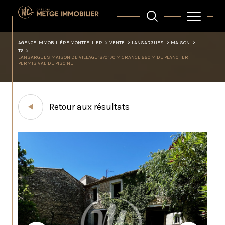
AGENCE IMMOBILIÈRE MONTPELLIER
VENTE
LANSARGUES
MAISON
T6
LANSARGUES MAISON DE VILLAGE 1870 170 M GRANGE 220 M DE PLANCHER
PERMIS VALIDE PISCINE
Retour aux résultats