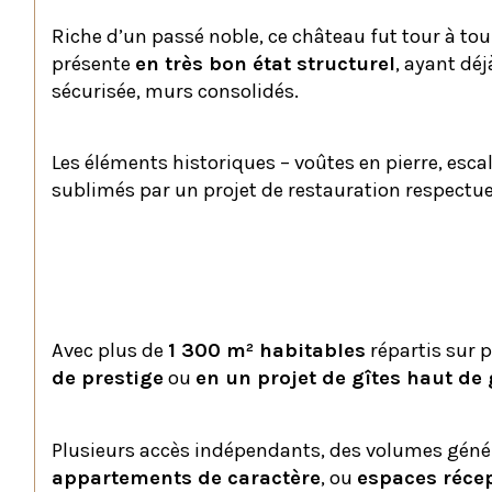
Riche d’un passé noble, ce château fut tour à tour 
présente 
en très bon état structurel
, ayant déj
sécurisée, murs consolidés.
Les éléments historiques – voûtes en pierre, esca
sublimés par un projet de restauration respectue
Un Potentiel Exceptionnel de R
Avec plus de 
1 300 m² habitables
 répartis sur 
de prestige
 ou 
en un projet de gîtes haut d
Plusieurs accès indépendants, des volumes génére
appartements de caractère
, ou 
espaces récep