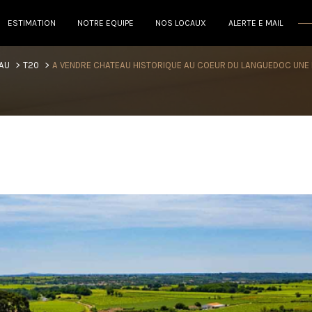
ESTIMATION
NOTRE EQUIPE
NOS LOCAUX
ALERTE E MAIL
voir les
1
annonces
AU
T20
A VENDRE CHATEAU HISTORIQUE AU COEUR DU LANGUEDOC UNE P
imer
1
LOCALISATION
BUDGET