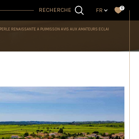
Langue
0
RECHERCHE
FR
ERLE RENAISSANTE A PUIMISSON AVIS AUX AMATEURS ECLAI
Filtrer
Réinitialiser les filtres