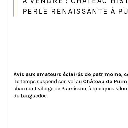
À VENDRE : CHÂTEAU HI
PERLE RENAISSANTE À PU
 Château Historique au Cœur d
Avis aux amateurs éclairés de patrimoine, co
 Le temps suspend son vol au 
Château de Puim
charmant village de Puimisson, à quelques kilomèt
du Languedoc.
Un Héritage Séculaire, Partiel