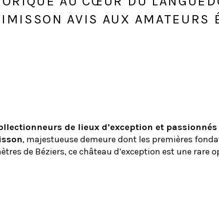
STORIQUE AU CŒUR DU LANGUED
IMISSON AVIS AUX AMATEURS 
u Languedoc – Une Perle Renaissan
llectionneurs de lieux d’exception et passionnés 
isson
, majestueuse demeure dont les premières fonda
res de Béziers, ce château d’exception est une rare op
lement Restauré