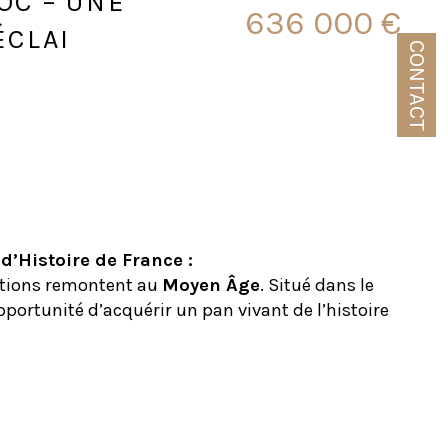
OC – UNE
636 000 €
ÉCLAI
CONTACT
te à Puimisson
d’Histoire de France :
tions remontent au 
Moyen Âge
. Situé dans le 
portunité d’acquérir un pan vivant de l’histoire 