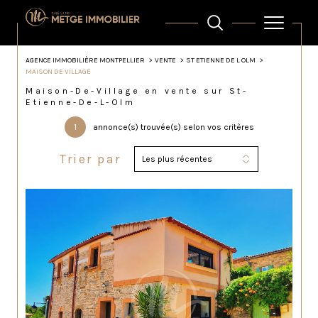
AGENCE IMMOBILIÈRE MONTPELLIER
VENTE
ST ETIENNE DE L OLM
MAISON DE VILLAGE
Maison-De-Village en vente sur St-
Etienne-De-L-Olm
1
annonce(s) trouvée(s) selon vos critères
Trier par
Les plus récentes