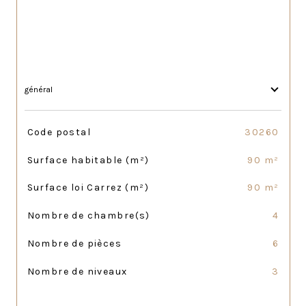
général
TRAD_SIROCCO_Caracteristique
Valeurs
Code postal
30260
Surface habitable (m²)
90 m²
Surface loi Carrez (m²)
90 m²
Nombre de chambre(s)
4
Nombre de pièces
6
Nombre de niveaux
3