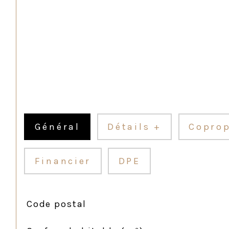
Général
Détails +
Coprop
Financier
DPE
Code postal
TRAD_SIROCCO_Caracteristique
Valeurs