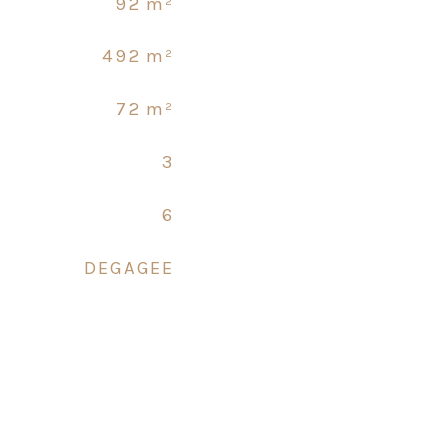
92 m²
492 m²
72 m²
3
6
DEGAGEE