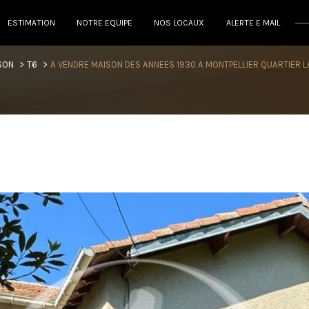
ESTIMATION
NOTRE EQUIPE
NOS LOCAUX
ALERTE E MAIL
voir les
0
annonces
SON
T6
A VENDRE MAISON DES ANNEES 1930 A MONTPELLIER QUARTIER 
imer
1
LOCALISATION
BUDGET
6 Pièces