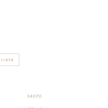
riété
34070